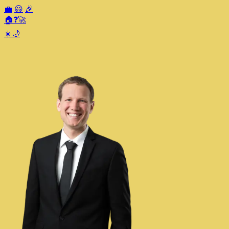
💼
😃
🎉
🏠
❓
🚀
☀️
🌙