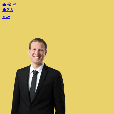
💼
😃
🎉
🏠
❓
🚀
☀️
🌙