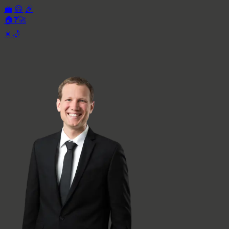
💼
😃
🎉
🏠
❓
🚀
☀️
🌙