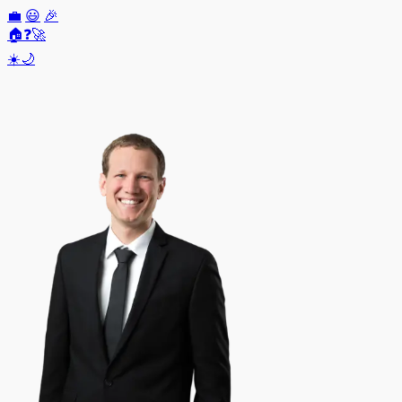
💼
😃
🎉
🏠
❓
🚀
☀️
🌙