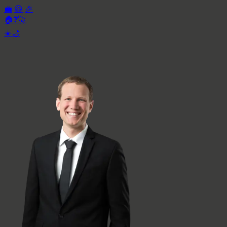
💼
😃
🎉
🏠
❓
🚀
☀️
🌙