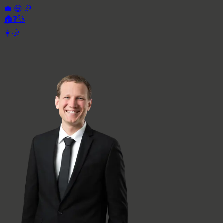
💼
😃
🎉
🏠
❓
🚀
☀️
🌙