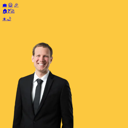
💼
😃
🎉
🏠
❓
🚀
☀️
🌙